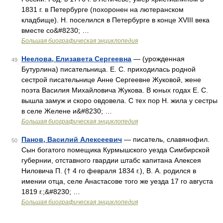
1831 г. в Петербурге (похоронен на лютеранском
кладбище). Н. поселился в Петербурге в конце XVIII века
вместе со&#8230; …
Большая биографическая энциклопедия
Неелова, Елизавета Сергеевна
— (урожденная
49
Бутурлина) писательница. Е. С. приходилась родной
сестрой писательнице Анне Сергеевне Жуковой, жене
поэта Василия Михайловича Жукова. В юных годах Е. С.
вышла замуж и скоро овдовела. С тех пор Н. жила у сестры
в селе Желене и&#8230; …
Большая биографическая энциклопедия
Панов, Василий Алексеевич
— писатель, славянофил.
50
Сын богатого помещика Курмышского уезда Симбирской
губернии, отставного гвардии штабс капитана Алексея
Ниловича П. († 4 го февраля 1834 г.), В. А. родился в
имении отца, селе Анастасове того же уезда 17 го августа
1819 г.;&#8230; …
Большая биографическая энциклопедия