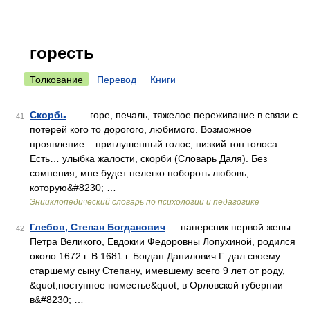
горесть
Толкование
Перевод
Книги
Скорбь
— – горе, печаль, тяжелое переживание в связи с
41
потерей кого то дорогого, любимого. Возможное
проявление – приглушенный голос, низкий тон голоса.
Есть… улыбка жалости, скорби (Словарь Даля). Без
сомнения, мне будет нелегко побороть любовь,
которую&#8230; …
Энциклопедический словарь по психологии и педагогике
Глебов, Степан Богданович
— наперсник первой жены
42
Петра Великого, Евдокии Федоровны Лопухиной, родился
около 1672 г. В 1681 г. Богдан Данилович Г. дал своему
старшему сыну Степану, имевшему всего 9 лет от роду,
&quot;поступное поместье&quot; в Орловской губернии
в&#8230; …