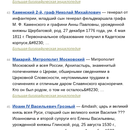
Большая биографическая энциклопедия
Каменский 2-й, граф Николай Михайлович
— генерал от
43
инфантерии, младший сын генерал фельдмаршала графа
М. Ф. Каменского и графини Анны Павловны, урожденной
княжны Щербатовой, род. 27 декабря 1776 года, ум. 4 мая
1811 г. Первоначальное образование получил в Кадетском
корпусе,&#8230; …
Большая биографическая энциклопедия
Макарий, Митрополит Московский
— Митрополит
44
Московский и всея России, Архипастырь, знаменитый
попечениями о Церкви, обширными сведениями в
Церковной Словесности, неутомимыми трудами в
сочинениях и отличным даром Славянского красноречия.
Кто он был родом, о том не осталось&#8230; …
Большая биографическая энциклопедия
Иоанн IV Васильевич Грозный
— &mdash; царь и великий
45
князь всея Руси, старший сын великого князя Василия ???
Иоанновича и второй супруги его Елены Васильевны,
урожденной княжны Глинской, род. 25 августа 1530 г.,