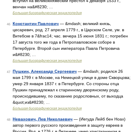
вступил на великокняжеский престол 4 декабря 1533 г.,
венчан на&#8230; …
Большая биографическая энциклопедия
Константин Павлович
— &mdash; великий князь,
46
цесаревич, род. 27 апреля 1779 г., в Царском Селе, ум. в
Витебске в 7&frac14; час. вечера 15 июня 1831 г.; погребен
17 августа того же года в Петропавловском соборе в
Петербурге. Второй сын императора Павла Петровича
и&#8230; …
Большая биографическая энциклопедия
Пушкин, Александр Сергеевич
— &mdash; родился 26
47
мая 1799 г. в Москве, на Немецкой улице в доме Скворцова;
умер 29 января 1837 г. в Петербурге. Со стороны отца
Пушкин принадлежал к старинному дворянскому роду,
происходившему, по сказанию родословных, от выходца
&quot;из&#8230; …
Большая биографическая энциклопедия
Невахович, Лев Николаевич
— (Иегуда Лейб бен Ноах)
48
автор первого русского произведения в защиту евреев в
России. Род. в 1776 г. в Летичеве, умер христианином в